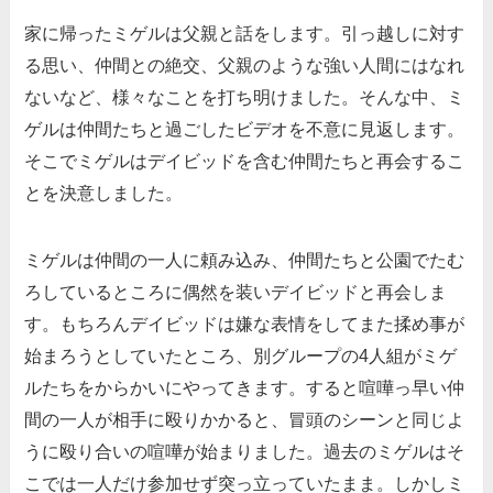
家に帰ったミゲルは父親と話をします。引っ越しに対す
る思い、仲間との絶交、父親のような強い人間にはなれ
ないなど、様々なことを打ち明けました。そんな中、ミ
ゲルは仲間たちと過ごしたビデオを不意に見返します。
そこでミゲルはデイビッドを含む仲間たちと再会するこ
とを決意しました。
ミゲルは仲間の一人に頼み込み、仲間たちと公園でたむ
ろしているところに偶然を装いデイビッドと再会しま
す。もちろんデイビッドは嫌な表情をしてまた揉め事が
始まろうとしていたところ、別グループの4人組がミゲ
ルたちをからかいにやってきます。すると喧嘩っ早い仲
間の一人が相手に殴りかかると、冒頭のシーンと同じよ
うに殴り合いの喧嘩が始まりました。過去のミゲルはそ
こでは一人だけ参加せず突っ立っていたまま。しかしミ