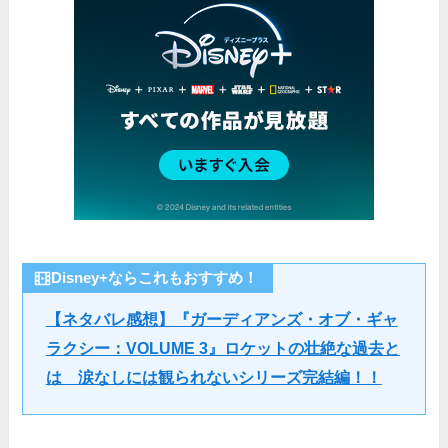
Disney+ならこれもおすすめ！
【ネタバレ感想】『ガーディアンズ・オブ・ギ
ャ
ラクシー：VOLUME 3』ロケットの壮絶な過去と
は 涙なしには観られないシリーズ完結編！！