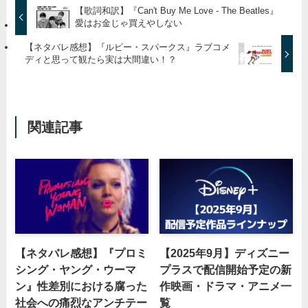
【歌詞和訳】『Can't Buy Me Love - The Beatles』
愛はお金じゃ買えやしない
【ネタバレ感想】『ルビー・スパークス』ラブコメ
ディと思って観たら実は大間違い！？
関連記事
【ネタバレ感想】『プロミ
【2025年9月】ディズニー
シング・ヤング・ウーマ
プラスで配信開始予定の新
ン』性差別における腐った
作映画・ドラマ・アニメ一
社会への痛烈なアンチテー
覧